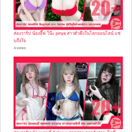
ส่องวาร์ป น้องอี๊ฟ โน๊ะ pinya สาวตัวตึงในโลกออนไลน์ แซ่
บถึงใจ
4 views