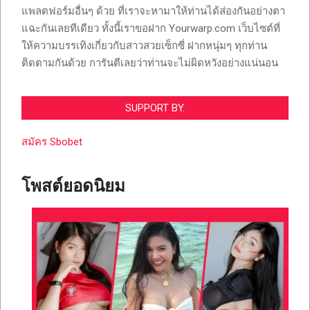
แพลตฟอร์มอื่นๆ ด้วย ที่เราจะหามาให้ท่านได้ส่องกันอย่างตา
แฉะกันเลยทีเดียว ทั้งนี้เราขอฝาก Yourwarp.com เว็บไซต์ที่
ให้ความบรรเทิงเกี่ยวกับสาวสวยเซ็กซี่ ฝากหนุ่มๆ ทุกท่าน
ติดตามกันด้วย การันตีเลยว่าท่านจะไม่ผิดหวังอย่างแน่นอน
SUPPORT BY.
สมัคร Sbobet
โพสต์ยอดนิยม