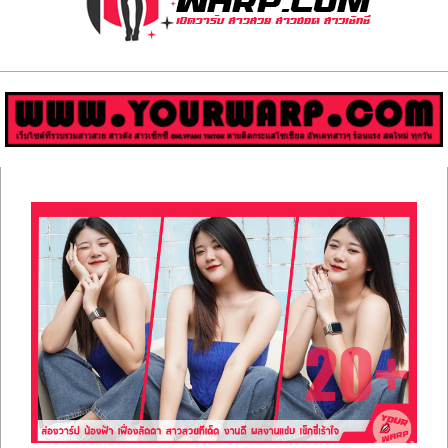
ส่อง
วาร์
ป
สาว
Primary
สวย
Navigation
Menu
มีชื่อ
เสียง
คน
ดัง
คน
กระแส