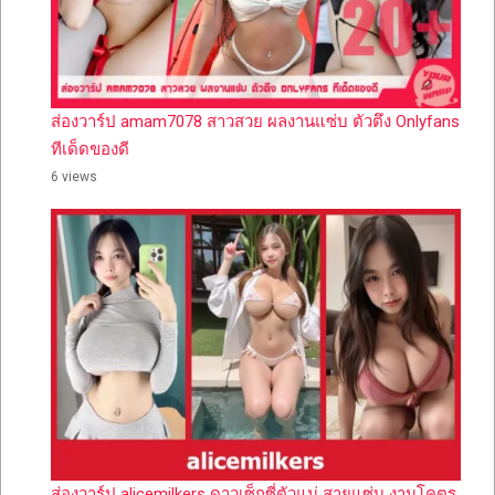
ส่องวาร์ป amam7078 สาวสวย ผลงานแซ่บ ตัวตึง Onlyfans
ทีเด็ดของดี
6 views
ส่องวาร์ป alicemilkers ดาวเซ็กซี่ตัวแม่ สายแซ่บ งานโคตร