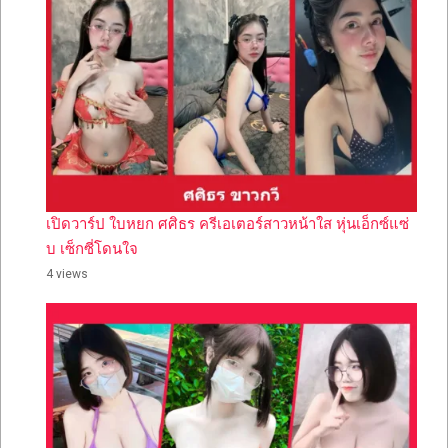
เปิดวาร์ป ใบหยก ศศิธร ครีเอเตอร์สาวหน้าใส หุ่นเอ็กซ์แซ่
บ เซ็กซี่โดนใจ
4 views