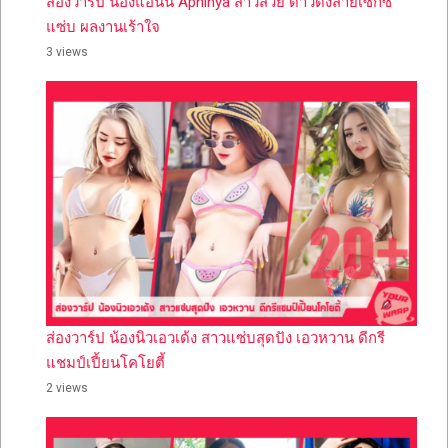
ส่องวาร์ป น้องแอนนี่ Aphinya สาวสวย ดาวดังสายเซ็กซี่
แซ่บ ผลงานเร้าใจ
3 views
ส่องวาร์ป น้องนิวเอวเด้ง สาวแซ่บสุดปัง เอวหวาน ดีกรี
แชมป์เปี้ยนโคโยตี้
2 views