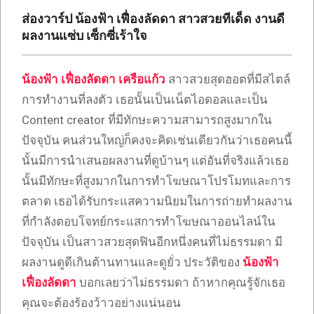
เซ็กซี่
ส่องวาร์ป น้องฟ้า เฟื่องลัดดา สาวสวยทีเด็ด งานดี
ONLYFANS
ผลงานแซ่บ เซ็กซี่เร้าใจ
TIKTOK
น้องฟ้า
เฟื่องลัดดา เครือแก้ว
สาวสวยสุดฮอตที่มีสไตล์
การทำงานที่ลงตัว เธอนั้นเป็นเน็ตไอดอลและเป็น
Content creator ที่มีทักษะความสามารถสูงมากใน
ปัจจุบัน คนส่วนใหญ่ก็คงจะคิดเช่นเดียวกันว่าเธอคนนี้
นั้นมีการนำเสนอผลงานที่ดูบ้านๆ แต่อันที่จริงแล้วเธอ
นั้นมีทักษะที่สูงมากในการทำโฆษณาโปรโมทและการ
ตลาด เธอได้รับกระแสความนิยมในการถ่ายทำผลงาน
ที่กำลังตอบโจทย์กระแสการทำโฆษณาออนไลน์ใน
ปัจจุบัน เป็นสาวสวยสุดฟินอีกหนึ่งคนที่ไม่ธรรมดา มี
ผลงานดูดีเกินต้านทานและดูยั่ว ประวัติของ
น้องฟ้า
เฟื่องลัดดา
บอกเลยว่าไม่ธรรมดา ถ้าหากคุณรู้จักเธอ
คุณจะต้องร้องว้าวอย่างแน่นอน