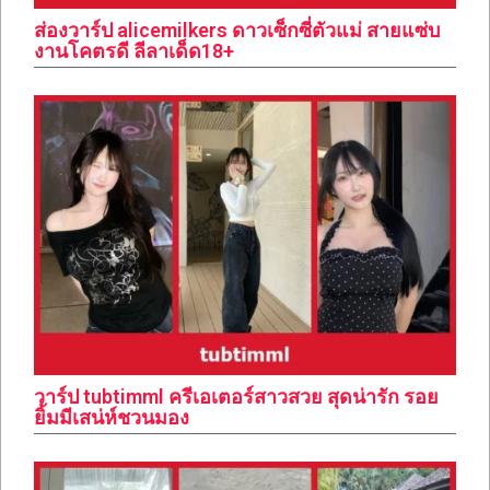
ส่องวาร์ป alicemilkers ดาวเซ็กซี่ตัวแม่ สายแซ่บ
งานโคตรดี ลีลาเด็ด18+
วาร์ป tubtimml ครีเอเตอร์สาวสวย สุดน่ารัก รอย
ยิ้มมีเสน่ห์ชวนมอง