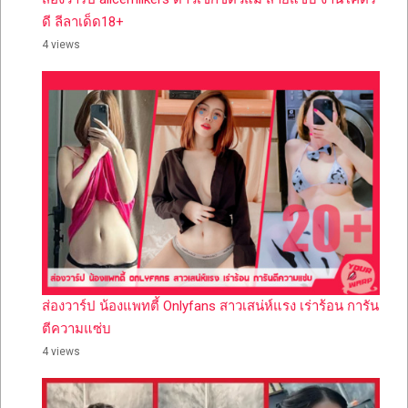
ดี ลีลาเด็ด18+
4 views
ส่องวาร์ป น้องแพทตี้ Onlyfans สาวเสน่ห์แรง เร่าร้อน การัน
ตีความแซ่บ
4 views