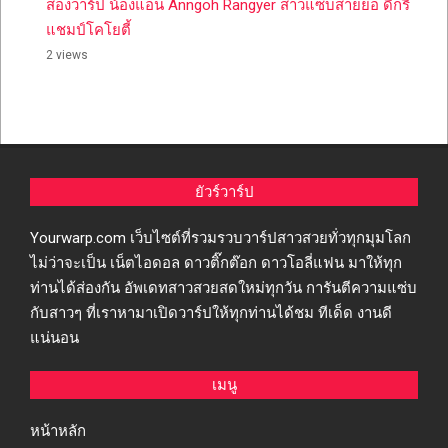
ส่องวาร์ป น้องแอน Anngoh Rangyer สาวแซ่บสายย่อ ดีกรี
แชมป์โคโยตี้
2 views
ยัวร์วาร์ป
Yourwarp.com เว็บไซต์ที่รวมรวบวาร์ปสาวสวยทั่วทุกมุมโลก
ไม่ว่าจะเป็น เน็ตไอดอล ดาวติ๊กต๊อก ดาวโอลี่แฟน มาให้ทุก
ท่านได้ส่องกัน อัพเดทสาวสวยสดใหม่ทุกวัน การันตีความแซ่บ
กับสาวๆ ที่เราหามาเปิดวาร์ปให้ทุกท่านได้ชม ทีเด็ด งานดี
แน่นอน
เมนู
หน้าหลัก