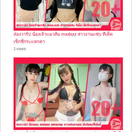
ส่องวาร์ป น้องเจ้าแมวส้ม mxxlxxz สาวงานแซ่บ ทีเด็ด
เซ็กซี่กระแทกตา
2 views