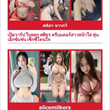
เปิดวาร์ป ใบหยก ศศิธร ครีเอเตอร์สาวหน้าใส หุ่น
เอ็กซ์แซ่บ เซ็กซี่โดนใจ