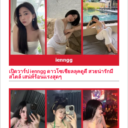
เปิดวาร์ป ienngg ดาวโซเชียลลุคดูดี สวยน่ารักมี
สไตล์ เสน่ห์ร้อนแรงสุดๆ