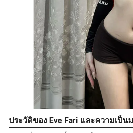
ประวัติของ Eve Fari และความเป็น