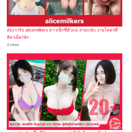
ส่องวาร์ป alicemilkers ดาวเซ็กซี่ตัวแม่ สายแซ่บ งานโคตรดี
ลีลาเด็ด18+
4 views