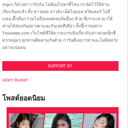
หนุ่มๆ ก็ต่างหาวาร์ปกัน ไม่ต้องไปหาที่ไหน เราจัดไว้ให้ท่าน
เรียบร้อยแล้ว ทั้ง สาวฮอต สาวดัง เน็ตไอดอล ทวิตเตอร์ โอลี่
แฟน ติ๊กต๊อก รวมไปถึงแพลตฟอร์มอื่นๆ ด้วย ที่เราจะหามาให้
ท่านได้ส่องกันอย่างตาแฉะกันเลยทีเดียว ทั้งนี้เราขอฝาก
Yourwarp.com เว็บไซต์ที่ให้ความบรรเทิงเกี่ยวกับสาวสวยเซ็กซี่
ฝากหนุ่มๆ ทุกท่านติดตามกันด้วย การันตีเลยว่าท่านจะไม่ผิดหวัง
อย่างแน่นอน
SUPPORT BY.
สมัคร Sbobet
โพสต์ยอดนิยม