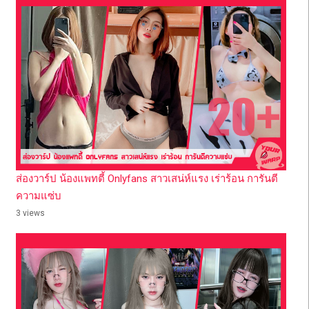
ส่องวาร์ป น้องแพทตี้ Onlyfans สาวเสน่ห์แรง เร่าร้อน การันตี
ความแซ่บ
3 views