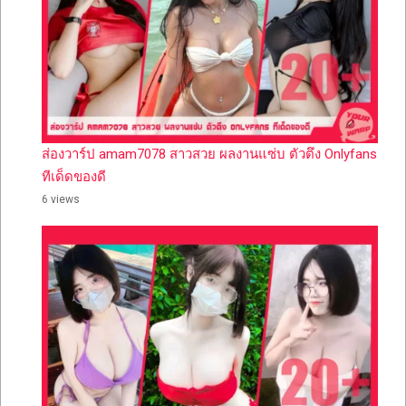
ส่องวาร์ป amam7078 สาวสวย ผลงานแซ่บ ตัวตึง Onlyfans
ทีเด็ดของดี
6 views