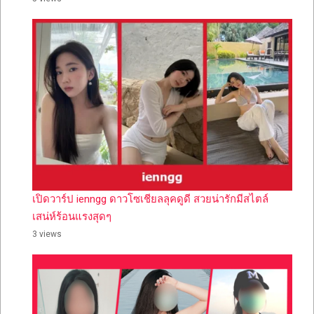
เปิดวาร์ป ienngg ดาวโซเชียลลุคดูดี สวยน่ารักมีสไตล์
เสน่ห์ร้อนแรงสุดๆ
3 views