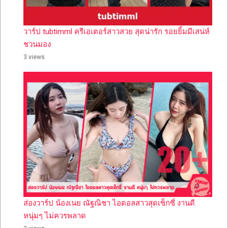
วาร์ป tubtimml ครีเอเตอร์สาวสวย สุดน่ารัก รอยยิ้มมีเสน่ห์
ชวนมอง
3 views
ส่องวาร์ป น้องเนย ณัฐณิชา ไอดอลสาวสุดเซ็กซี่ งานดี
หนุ่มๆ ไม่ควรพลาด