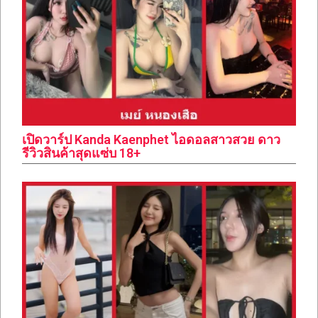
เปิดวาร์ป Kanda Kaenphet ไอดอลสาวสวย ดาว
รีวิวสินค้าสุดแซ่บ 18+