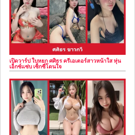
เปิดวาร์ป ใบหยก ศศิธร ครีเอเตอร์สาวหน้าใส หุ่น
เอ็กซ์แซ่บ เซ็กซี่โดนใจ