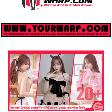
ส่อง
วาร์
ป
สาว
Primary
สวย
Navigation
Menu
มีชื่อ
เสียง
คน
ดัง
คน
กระแส