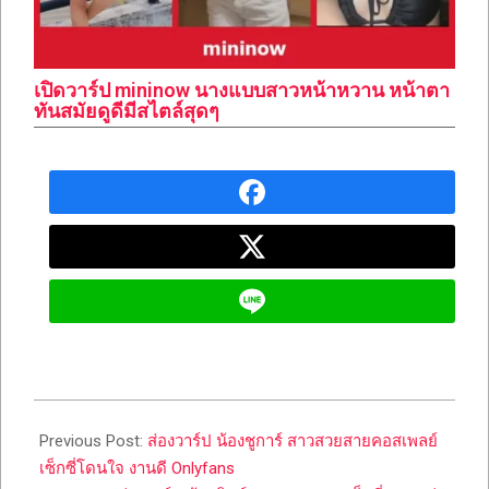
เปิดวาร์ป mininow นางแบบสาวหน้าหวาน หน้าตา
ทันสมัยดูดีมีสไตล์สุดๆ
2023-
05-
Previous Post:
ส่องวาร์ป น้องชูการ์ สาวสวยสายคอสเพลย์
04
เซ็กซี่โดนใจ งานดี Onlyfans