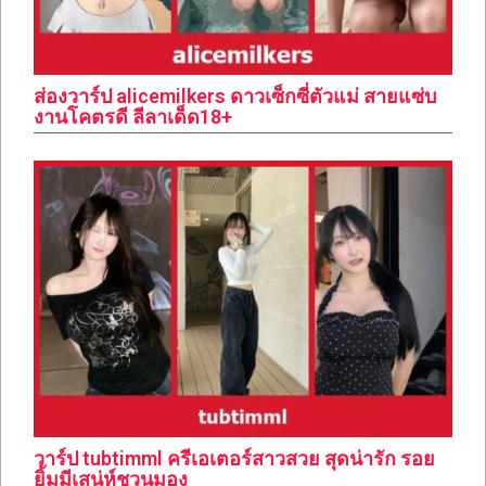
ส่องวาร์ป alicemilkers ดาวเซ็กซี่ตัวแม่ สายแซ่บ
งานโคตรดี ลีลาเด็ด18+
วาร์ป tubtimml ครีเอเตอร์สาวสวย สุดน่ารัก รอย
ยิ้มมีเสน่ห์ชวนมอง