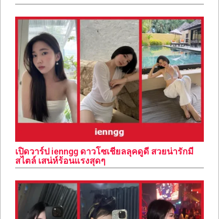
เปิดวาร์ป ienngg ดาวโซเชียลลุคดูดี สวยน่ารักมี
สไตล์ เสน่ห์ร้อนแรงสุดๆ