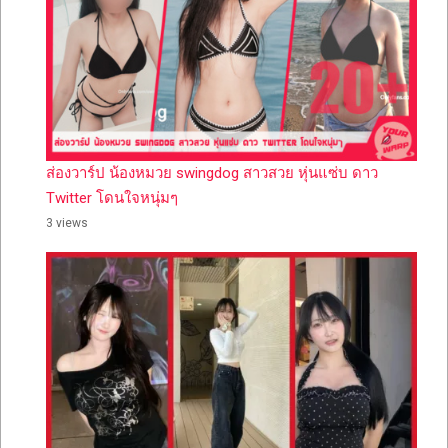
ส่องวาร์ป น้องหมวย swingdog สาวสวย หุ่นแซ่บ ดาว
Twitter โดนใจหนุ่มๆ
3 views