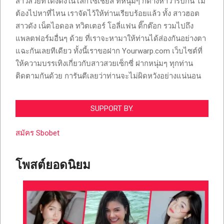
สาวสวยที่โด่งดังในโลกโซเชียล ที่หนุ่มๆ ก็ต่างหาวาร์ปกัน ไม่
ต้องไปหาที่ไหน เราจัดไว้ให้ท่านเรียบร้อยแล้ว ทั้ง สาวฮอต
สาวดัง เน็ตไอดอล ทวิตเตอร์ โอลี่แฟน ติ๊กต๊อก รวมไปถึง
แพลตฟอร์มอื่นๆ ด้วย ที่เราจะหามาให้ท่านได้ส่องกันอย่างตา
แฉะกันเลยทีเดียว ทั้งนี้เราขอฝาก Yourwarp.com เว็บไซต์ที่
ให้ความบรรเทิงเกี่ยวกับสาวสวยเซ็กซี่ ฝากหนุ่มๆ ทุกท่าน
ติดตามกันด้วย การันตีเลยว่าท่านจะไม่ผิดหวังอย่างแน่นอน
SUPPORT BY.
สมัคร Sbobet
โพสต์ยอดนิยม