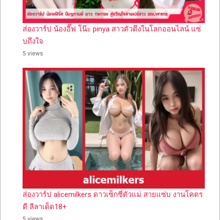
ส่องวาร์ป น้องอี๊ฟ โน๊ะ pinya สาวตัวตึงในโลกออนไลน์ แซ่
บถึงใจ
5 views
ส่องวาร์ป alicemilkers ดาวเซ็กซี่ตัวแม่ สายแซ่บ งานโคตร
ดี ลีลาเด็ด18+
5 views