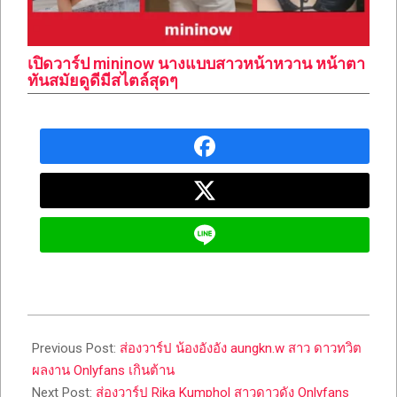
เปิดวาร์ป mininow นางแบบสาวหน้าหวาน หน้าตา
ทันสมัยดูดีมีสไตล์สุดๆ
2024-
03-
Previous Post:
ส่องวาร์ป น้องอังอัง aungkn.w สาว ดาวทวิต
18
ผลงาน Onlyfans เกินต้าน
Next Post:
ส่องวาร์ป Rika Kumphol สาวดาวดัง Onlyfans