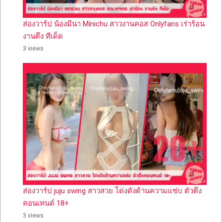
ส่องวาร์ป น้องมีนา Minichu สาวงานคอส Onlyfans เร่าร้อน
งานตึง ทีเด็ด
3 views
ส่องวาร์ป juju swing สาวสวย โด่งดังด้านความแซ่บ ตัวตึง
คอนเทนต์ 18+
3 views