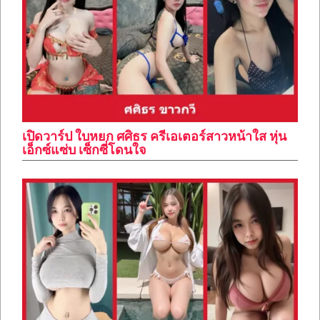
เปิดวาร์ป ใบหยก ศศิธร ครีเอเตอร์สาวหน้าใส หุ่น
เอ็กซ์แซ่บ เซ็กซี่โดนใจ