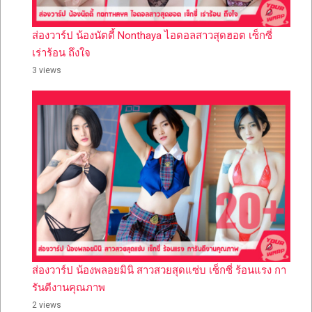
ส่องวาร์ป น้องนัตตี้ Nonthaya ไอดอลสาวสุดฮอต เซ็กซี่
เร่าร้อน ถึงใจ
3 views
ส่องวาร์ป น้องพลอยมินิ สาวสวยสุดแซ่บ เซ็กซี่ ร้อนแรง กา
รันตีงานคุณภาพ
2 views