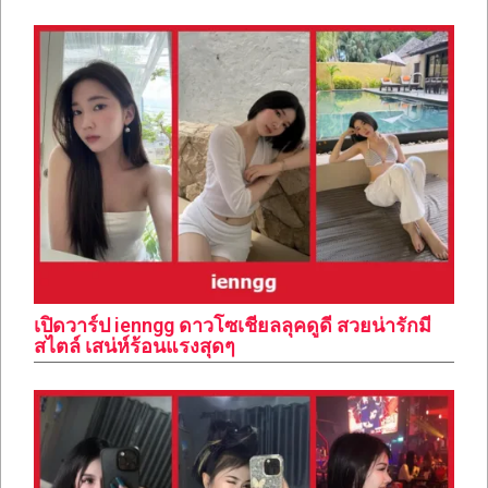
เปิดวาร์ป ienngg ดาวโซเชียลลุคดูดี สวยน่ารักมี
สไตล์ เสน่ห์ร้อนแรงสุดๆ