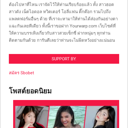
ต้องไปหาที่ไหน เราจัดไว้ให้ท่านเรียบร้อยแล้ว ทั้ง สาวฮอต
สาวดัง เน็ตไอดอล ทวิตเตอร์ โอลี่แฟน ติ๊กต๊อก รวมไปถึง
แพลตฟอร์มอื่นๆ ด้วย ที่เราจะหามาให้ท่านได้ส่องกันอย่างตา
แฉะกันเลยทีเดียว ทั้งนี้เราขอฝาก Yourwarp.com เว็บไซต์ที่
ให้ความบรรเทิงเกี่ยวกับสาวสวยเซ็กซี่ ฝากหนุ่มๆ ทุกท่าน
ติดตามกันด้วย การันตีเลยว่าท่านจะไม่ผิดหวังอย่างแน่นอน
SUPPORT BY.
สมัคร Sbobet
โพสต์ยอดนิยม