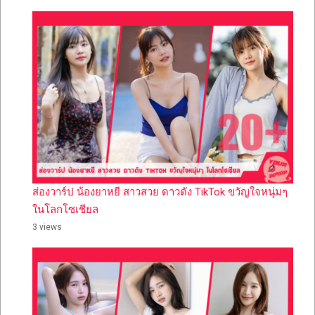
ส่องวาร์ป น้องยาหยี สาวสวย ดาวดัง TikTok ขวัญใจหนุ่มๆ
ในโลกโซเชียล
3 views