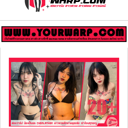
ส่อง
วาร์
ป
สาว
Primary
สวย
Navigation
Menu
มีชื่อ
เสียง
คน
ดัง
คน
กระแส