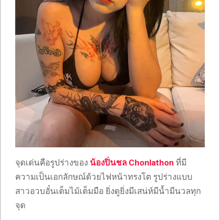
จุดเด่นคือรูปร่างของ
น้องปิ่นชล Chonlathon
ที่มี
ความเป็นเอกลักษณ์ด้วยไฟหน้าทรงโต รูปร่างแบบ
สาวอวบอั๋นเต็มไม้เต็มมือ ยิ่งดูยิ่งมีเสน่ห์มีน้ำมีนวลทุก
จุด