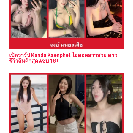
เปิดวาร์ป Kanda Kaenphet ไอดอลสาวสวย ดาว
รีวิวสินค้าสุดแซ่บ 18+