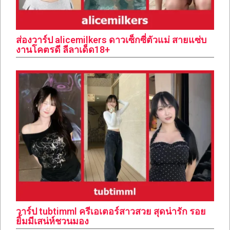
ส่องวาร์ป alicemilkers ดาวเซ็กซี่ตัวแม่ สายแซ่บ
งานโคตรดี ลีลาเด็ด18+
วาร์ป tubtimml ครีเอเตอร์สาวสวย สุดน่ารัก รอย
ยิ้มมีเสน่ห์ชวนมอง