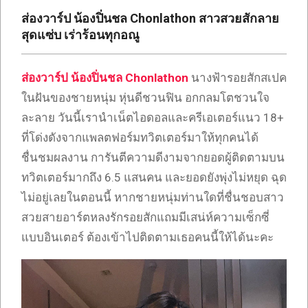
เซ็กซี่
ส่องวาร์ป น้องปิ่นชล Chonlathon สาวสวยสักลาย
ONLYFANS
สุดแซ่บ เร่าร้อนทุกอณู
TIKTOK
ส่องวาร์ป
น้องปิ่นชล Chonlathon
นางฟ้ารอยสักสเปค
ในฝันของชายหนุ่ม หุ่นดีชวนฟิน อกกลมโตชวนใจ
ละลาย วันนี้เรานำเน็ตไอดอลและครีเอเตอร์แนว 18+
ที่โด่งดังจากแพลตฟอร์มทวิตเตอร์มาให้ทุกคนได้
ชื่นชมผลงาน การันตีความดีงามจากยอดผู้ติดตามบน
ทวิตเตอร์มากถึง 6.5 แสนคน และยอดยังพุ่งไม่หยุด ฉุด
ไม่อยู่เลยในตอนนี้ หากชายหนุ่มท่านใดที่ชื่นชอบสาว
สวยสายอาร์ตหลงรักรอยสักแถมมีเสน่ห์ความเซ็กซี่
แบบอินเตอร์ ต้องเข้าไปติดตามเธอคนนี้ให้ได้นะคะ