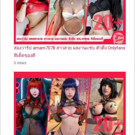
ส่องวาร์ป amam7078 สาวสวย ผลงานแซ่บ ตัวตึง Onlyfans
ทีเด็ดของดี
5 views