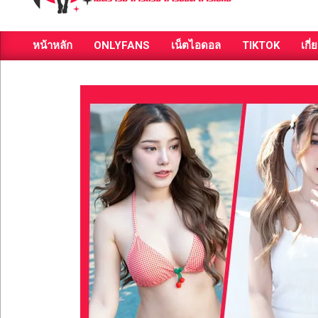
ส่อง
หน้าหลัก
ONLYFANS
เน็ตไอดอล
TIKTOK
เกี่
วาร์
Primary
Navigation
ป
Menu
สาว
สวย
มีชื่อ
เสียง
คน
ดัง
คน
กระแส
เซ็กซี่