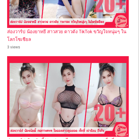
ส่องวาร์ป น้องยาหยี สาวสวย ดาวดัง TikTok ขวัญใจหนุ่มๆ ใน
โลกโซเชียล
3 views