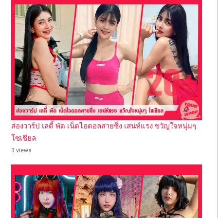
ส่องวาร์ป เลดี้ พัด เน็ตไอดอลสายซิ่ง เสน่ห์แรง ขวัญใจหนุ่มๆ
โซเชียล
3 views