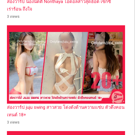
ส่องวาร์ป น้องนัตตี้ Nonthaya ไอดอลสาวสุดฮอต เซ็กซี่
เร่าร้อน ถึงใจ
3 views
ส่องวาร์ป juju swing สาวสวย โด่งดังด้านความแซ่บ ตัวตึงคอน
เทนต์ 18+
3 views