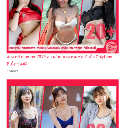
ส่องวาร์ป amam7078 สาวสวย ผลงานแซ่บ ตัวตึง Onlyfans
ทีเด็ดของดี
5 views