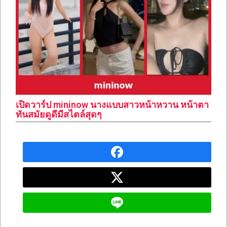
เปิดวาร์ป mininow นางแบบสาวหน้าหวาน หน้าตา
ทันสมัยดูดีมีสไตล์สุดๆ