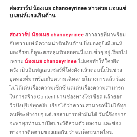
เซ็กซี่
ส่องวาร์ป น้องเนย chanoeyrinee สาวสวย แอบแซ่
ONLYFANS
บ เสน่ห์แรงเกินต้าน
TIKTOK
ส่องวาร์ป น้องเนย chanoeyrinee
สาวสวยที่มาพร้อม
กับความเท่ มีความน่ารักเกินต้าน ยิ่งมองดูยิ่งมีเสน่ห์
มองกี่รอบก็ดูจะตกหลุมรักเธอคนนี้แบบซ้ำๆ อยู่เรื่อยไป
เพราะ
น้องเนย
chanoeyrinee
ไม่เคยทำให้ใครผิด
หวัง เป็นอินฟลูเอนเซอร์ที่โด่งดัง แล้วตอนนี้เป็นช่วง
ยุคทองที่มาพร้อมกับความเฉิดฉายในวงการแล้ว น้อง
ไม่ได้เด่นเรื่องความเซ็กซี่ แต่เด่นเรื่องความสามารถ
ในการสร้าง Content ผ่านช่องทางโซเชียล แล้วยอด
วิวปังปุริเย่ทุกคลิป เรียกได้ว่าความสามารถนี้ไม่ได้ทุก
คนที่จะทำง่ายๆ แต่เธอสามารถทำมันได้ วันนี้จึงอยาก
จะพาทุกท่านมาเปิดประวัติส่วนตัว ผลงาน และช่อง
ทางการติดตามของเธอกัน ว่าจะเด็ดขนาดไหน