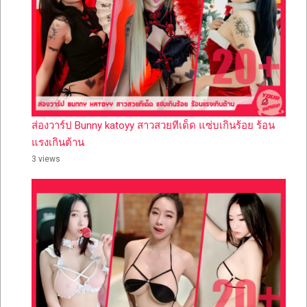
ส่องวาร์ป Bunny katoyy สาวสวยทีเด็ด แซ่บเกินร้อย ร้อน
แรงเกินต้าน
3 views