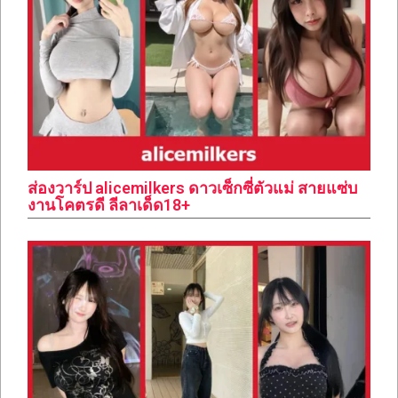
ส่องวาร์ป alicemilkers ดาวเซ็กซี่ตัวแม่ สายแซ่บ
งานโคตรดี ลีลาเด็ด18+