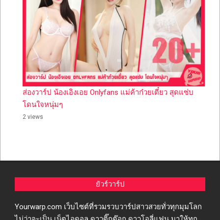
ส่องวาร์ป น้องเอิงเอย Onlyfans แม่ค้าก๋วยเตี๋ยว สุดแซ่บ
โดนใจหนุ่มๆ
2 views
ยัวร์วาร์ป
Yourwarp.com เว็บไซต์ที่รวมรวบวาร์ปสาวสวยทั่วทุกมุมโลก
ไม่ว่าจะเป็น เน็ตไอดอล ดาวติ๊กต๊อก ดาวโอลี่แฟน มาให้ทุก