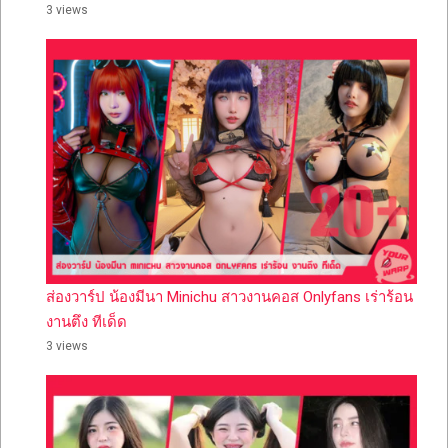
3 views
ส่องวาร์ป น้องมีนา Minichu สาวงานคอส Onlyfans เร่าร้อน
งานตึง ทีเด็ด
3 views