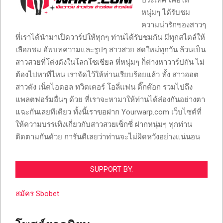
หนุ่มๆ ได้รับชม
ความน่ารักของสาวๆ
ที่เราได้นำมาเปิดวาร์ปให้ทุกๆ ท่านได้รับชมกัน มีทุกสไตล์ให้
เลือกชม อัพบทความและรูปๆ สาวสวย สดใหม่ทุกวัน ล้วนเป็น
สาวสวยที่โด่งดังในโลกโซเชียล ที่หนุ่มๆ ก็ต่างหาวาร์ปกัน ไม่
ต้องไปหาที่ไหน เราจัดไว้ให้ท่านเรียบร้อยแล้ว ทั้ง สาวฮอต
สาวดัง เน็ตไอดอล ทวิตเตอร์ โอลี่แฟน ติ๊กต๊อก รวมไปถึง
แพลตฟอร์มอื่นๆ ด้วย ที่เราจะหามาให้ท่านได้ส่องกันอย่างตา
แฉะกันเลยทีเดียว ทั้งนี้เราขอฝาก Yourwarp.com เว็บไซต์ที่
ให้ความบรรเทิงเกี่ยวกับสาวสวยเซ็กซี่ ฝากหนุ่มๆ ทุกท่าน
ติดตามกันด้วย การันตีเลยว่าท่านจะไม่ผิดหวังอย่างแน่นอน
SUPPORT BY.
สมัคร Sbobet