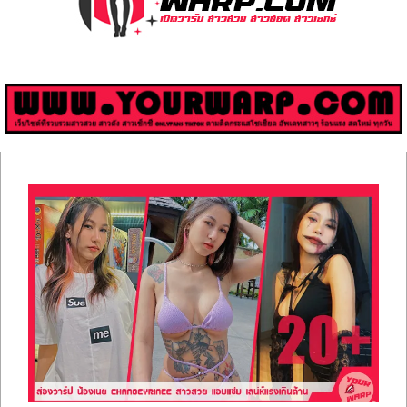
ส่อง
วาร์
ป
สาว
Primary
สวย
Navigation
Menu
มีชื่อ
เสียง
คน
ดัง
คน
กระแส