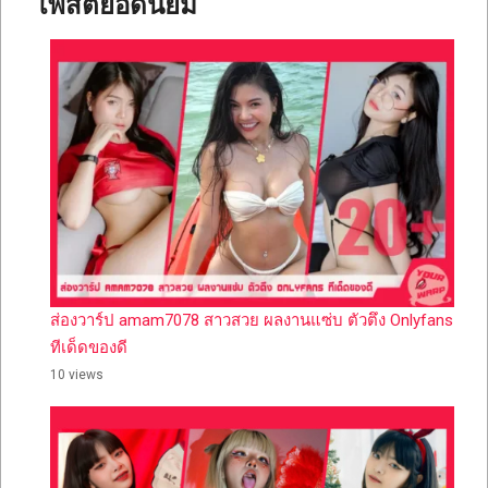
โพสต์ยอดนิยม
ส่องวาร์ป amam7078 สาวสวย ผลงานแซ่บ ตัวตึง Onlyfans
ทีเด็ดของดี
10 views