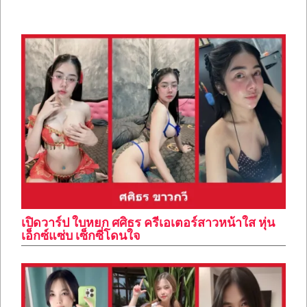
เปิดวาร์ป ใบหยก ศศิธร ครีเอเตอร์สาวหน้าใส หุ่น
เอ็กซ์แซ่บ เซ็กซี่โดนใจ