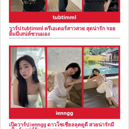
วาร์ป tubtimml ครีเอเตอร์สาวสวย สุดน่ารัก รอย
ยิ้มมีเสน่ห์ชวนมอง
เปิดวาร์ป ienngg ดาวโซเชียลลุคดูดี สวยน่ารักมี