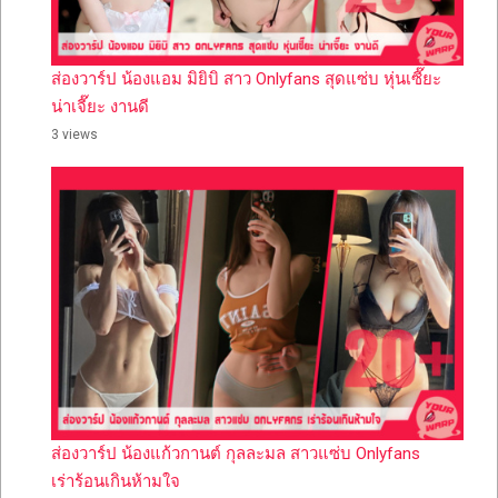
ส่องวาร์ป น้องแอม มิยิบิ สาว Onlyfans สุดแซ่บ หุ่นเซี๊ยะ
น่าเจี๊ยะ งานดี
3 views
ส่องวาร์ป น้องแก้วกานต์ กุลละมล สาวแซ่บ Onlyfans
เร่าร้อนเกินห้ามใจ