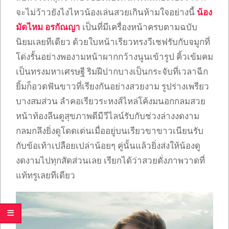
จะไม่ว้าวยังไงไหวน้องเล่นสวยเกินห้ามใจอย่างนี้
น้อง
มัดไหม อรกัณญา
เป็นที่มีเครื่องหน้าครบตามฉบับ
นิยมเลยทีเดียว ด้วยใบหน้าเรียวทรงวีเชฟรับกับจมูกที่
โด่งรั้นอย่างพองามหน้าผากกว้างนูนเข้ารูป คิ้วเข้มคม
เป็นทรงมหาเศรษฐี ริมฝีปากบางเป็นกระจับที่เวลาฉีก
ยิ้มก็อวดฟันขาวที่เรียงกันอย่างสวยงาม รูปร่างเพรียว
บางสมส่วน ลำคอเรียวระหงส์ไหล่โค้งมนอกกลมสวย
หน้าท้องลีนดูสุขภาพดีมีวีไลน์รับกับช่วงล่างงดงาม
กลมกลึงยิ่งดูโดดเด่นเมื่ออยู่บนเรียวขาขาวเนียนรับ
กับข้อเท้าเปลือยเปล่าน้อยๆ คู่นั้นแล้วยิ่งส่งให้น้องดู
งดงามไปทุกสัดส่วนเลย เรียกได้ว่าสวยดั่งภาพวาดที่
แท้ทรูเลยทีเดียว