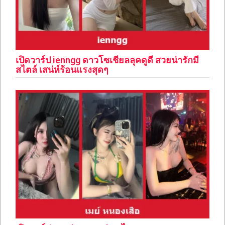
เปิดวาร์ป ienngg ดาวโซเชียลลุคดูดี สวยน่ารักมี
สไตล์ เสน่ห์ร้อนแรงสุดๆ