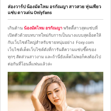
เซ็กซี่
ส่องวาร์ป น้องมัดไหม อรกัณญา สาวสวย หุ่นเพียว
ONLYFANS
แซ่บ ดาวเด่น Onlyfans
TIKTOK
เกินต้าน
น้องมัดไหม อรกัณญา
พริตตี้สาวสุดแซ่บที่
เปิดตัวด้วยบทบาทใหม่กับการเป็นนางแบบสุดฮ็อตให้
กับเว็บไซต์ใหญ่สำหรับชายหนุ่มอย่าง Foxy.com
เว็บไซต์เด็ดเว็บไซต์ดังที่การันตีความแซ่บซี๊ดของ
ทุกๆ สัดส่วนสาวงาม และถ้านี่ยังเด็ดไม่พอก็คงต้องไป
ต่อกันที่โอนลี่แฟนแล้วล่ะ