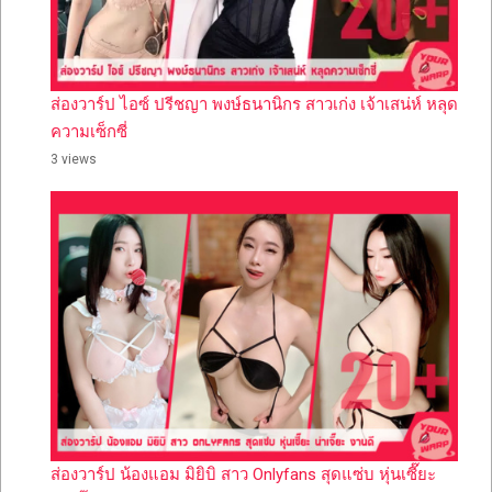
ส่องวาร์ป ไอซ์ ปรีชญา พงษ์ธนานิกร สาวเก่ง เจ้าเสน่ห์ หลุด
ความเซ็กซี่
3 views
ส่องวาร์ป น้องแอม มิยิบิ สาว Onlyfans สุดแซ่บ หุ่นเซี๊ยะ