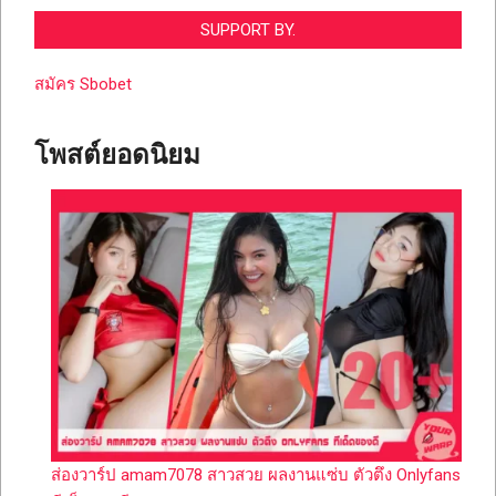
SUPPORT BY.
สมัคร Sbobet
โพสต์ยอดนิยม
ส่องวาร์ป amam7078 สาวสวย ผลงานแซ่บ ตัวตึง Onlyfans