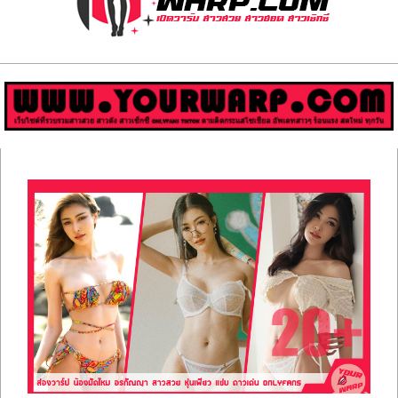
ส่อง
วาร์
ป
สาว
Primary
สวย
Navigation
Menu
มีชื่อ
เสียง
คน
ดัง
คน
กระแส