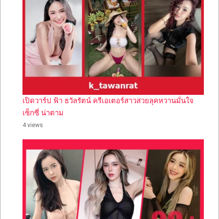
เปิดวาร์ป ฟ้า ธวัลรัตน์ ครีเอเตอร์สาวสวยลุคหวานมั่นใจ
เซ็กซี่ น่าตาม
4 views