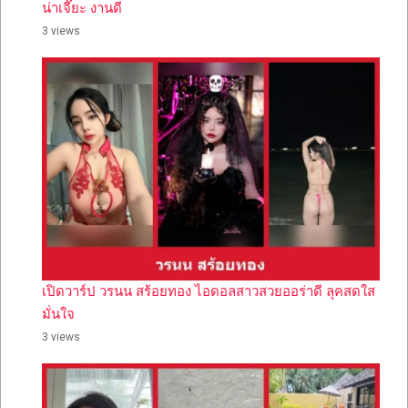
น่าเจี๊ยะ งานดี
3 views
เปิดวาร์ป วรนน สร้อยทอง ไอดอลสาวสวยออร่าดี ลุคสดใส
มั่นใจ
3 views