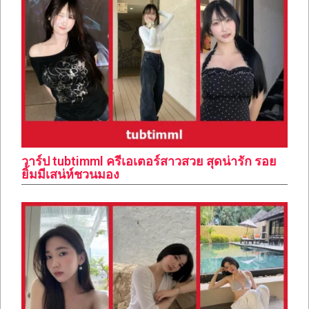
วาร์ป tubtimml ครีเอเตอร์สาวสวย สุดน่ารัก รอย
ยิ้มมีเสน่ห์ชวนมอง