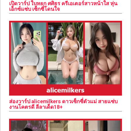
เปิดวาร์ป ใบหยก ศศิธร ครีเอเตอร์สาวหน้าใส หุ่น
เอ็กซ์แซ่บ เซ็กซี่โดนใจ
ส่องวาร์ป alicemilkers ดาวเซ็กซี่ตัวแม่ สายแซ่บ
งานโคตรดี ลีลาเด็ด18+