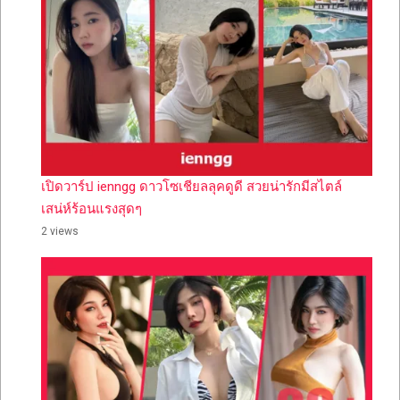
เปิดวาร์ป ienngg ดาวโซเชียลลุคดูดี สวยน่ารักมีสไตล์
เสน่ห์ร้อนแรงสุดๆ
2 views