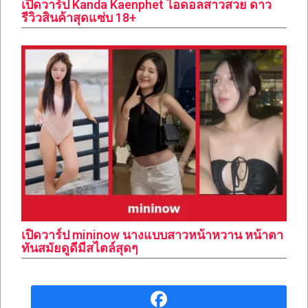
เปิดวาร์ป Kanda Kaenphet ไอดอลสาวสวย ดาว
รีวิวสินค้าสุดแซ่บ 18+
เปิดวาร์ป mininow นางแบบสาวหน้าหวาน หน้าตา
ทันสมัยดูดีมีสไตล์สุดๆ