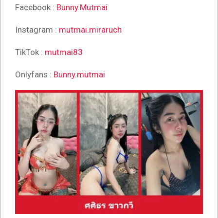
Facebook :
Bunny.Mutmai
Instagram :
mutmai.miraruch
TikTok :
mutmai83
Onlyfans :
Bunny.mutmai