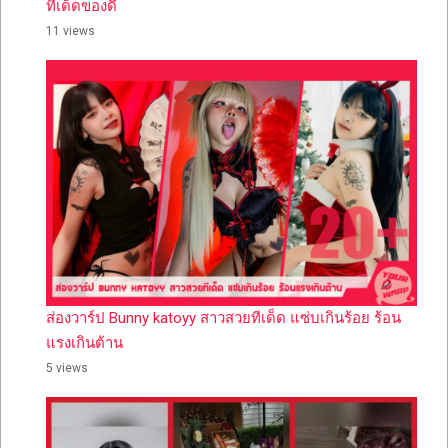
ทีเด็ดของดี
11 views
ส่องวาร์ป Bunny katoyy สาวสวยทีเด็ด แซ่บเกินร้อย ร้อน
แรงเกินต้าน
5 views