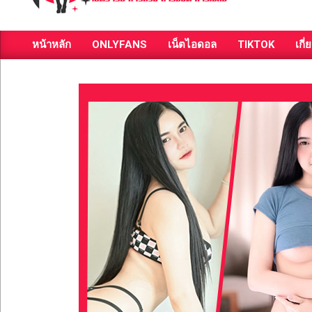
ส่อง
หน้าหลัก
ONLYFANS
เน็ตไอดอล
TIKTOK
เกี่
วาร์
Primary
Navigation
ป
Menu
สาว
สวย
มีชื่อ
เสียง
คน
ดัง
คน
กระแส
เซ็กซี่