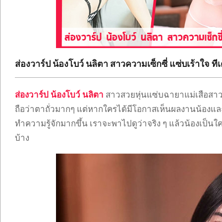
ONLYFANS
TIKTOK
ส่องวาร์ป น้องโบว์ นลิตา สาวความเซ็กซี่ แซ่บเร้าใจ ที
ส่องวาร์ป น้องโบว์
นลิตา
สาวสวยหุ่นแซ่บฉายาแม่เสือสาวด
ถือว่าตาถั่วมากๆ แต่หากใครได้มีโอกาสเห็นผลงานน้องแ
ทำความรู้จักมากขึ้น เราจะพาไปดูว่าจริง ๆ แล้วน้องเป็น
บ้าง