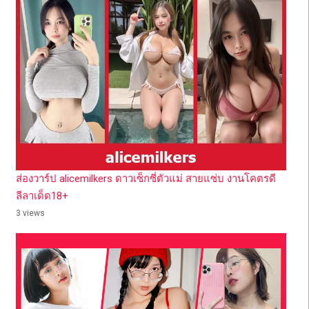
ส่องวาร์ป alicemilkers ดาวเซ็กซี่ตัวแม่ สายแซ่บ งานโคตรดี
ลีลาเด็ด18+
3 views