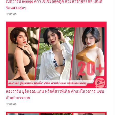
เปิดวาร์ป ienngg ดาวโซเชียลลุคดูดี สวยน่ารักมีสไตล์ เสน่ห์
ร้อนแรงสุดๆ
3 views
ส่องวาร์ป ยูจินจอมแก่น พริตตี้สาวทีเด็ด ตัวแม่ในวงการ แซ่บ
เกินคำบรรยาย
3 views