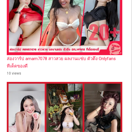
ส่องวาร์ป amam7078 สาวสวย ผลงานแซ่บ ตัวตึง Onlyfans
ทีเด็ดของดี
10 views