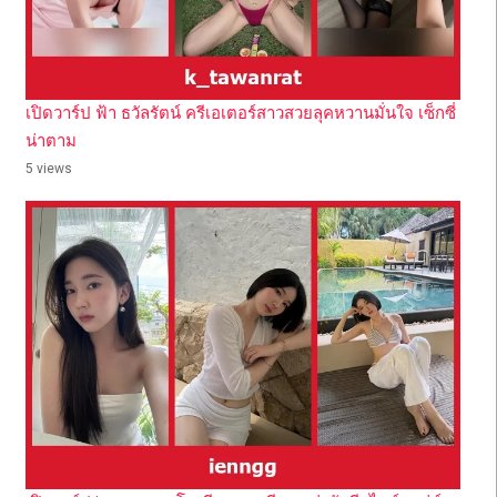
เปิดวาร์ป ฟ้า ธวัลรัตน์ ครีเอเตอร์สาวสวยลุคหวานมั่นใจ เซ็กซี่
น่าตาม
5 views