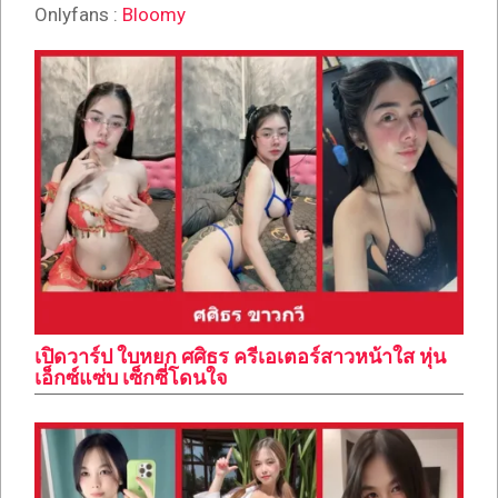
Onlyfans :
Bloomy
เปิดวาร์ป ใบหยก ศศิธร ครีเอเตอร์สาวหน้าใส หุ่น
เอ็กซ์แซ่บ เซ็กซี่โดนใจ