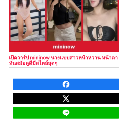
เปิดวาร์ป mininow นางแบบสาวหน้าหวาน หน้าตา
ทันสมัยดูดีมีสไตล์สุดๆ