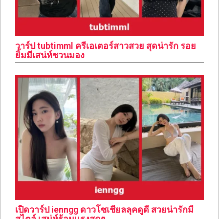
วาร์ป tubtimml ครีเอเตอร์สาวสวย สุดน่ารัก รอย
ยิ้มมีเสน่ห์ชวนมอง
เปิดวาร์ป ienngg ดาวโซเชียลลุคดูดี สวยน่ารักมี
สไตล์ เสน่ห์ร้อนแรงสุดๆ