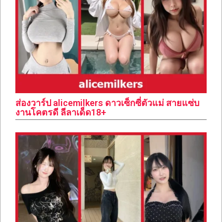
ส่องวาร์ป alicemilkers ดาวเซ็กซี่ตัวแม่ สายแซ่บ
งานโคตรดี ลีลาเด็ด18+