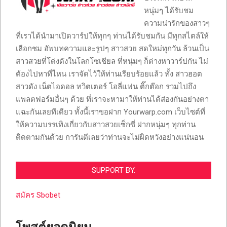
หนุ่มๆ ได้รับชม
ความน่ารักของสาวๆ
ที่เราได้นำมาเปิดวาร์ปให้ทุกๆ ท่านได้รับชมกัน มีทุกสไตล์ให้
เลือกชม อัพบทความและรูปๆ สาวสวย สดใหม่ทุกวัน ล้วนเป็น
สาวสวยที่โด่งดังในโลกโซเชียล ที่หนุ่มๆ ก็ต่างหาวาร์ปกัน ไม่
ต้องไปหาที่ไหน เราจัดไว้ให้ท่านเรียบร้อยแล้ว ทั้ง สาวฮอต
สาวดัง เน็ตไอดอล ทวิตเตอร์ โอลี่แฟน ติ๊กต๊อก รวมไปถึง
แพลตฟอร์มอื่นๆ ด้วย ที่เราจะหามาให้ท่านได้ส่องกันอย่างตา
แฉะกันเลยทีเดียว ทั้งนี้เราขอฝาก Yourwarp.com เว็บไซต์ที่
ให้ความบรรเทิงเกี่ยวกับสาวสวยเซ็กซี่ ฝากหนุ่มๆ ทุกท่าน
ติดตามกันด้วย การันตีเลยว่าท่านจะไม่ผิดหวังอย่างแน่นอน
SUPPORT BY.
สมัคร Sbobet