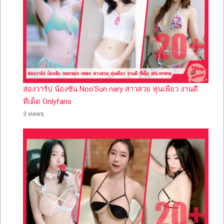
ส่องวาร์ป น้องซัน Noo’Sun nary สาวสวย หุ่นเพียว งานดี
ทีเด็ด Onlyfans
3 views