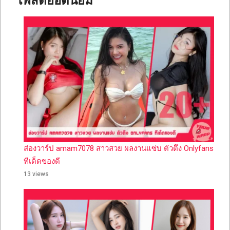
โพสต์ยอดนิยม
ส่องวาร์ป amam7078 สาวสวย ผลงานแซ่บ ตัวตึง Onlyfans
ทีเด็ดของดี
13 views