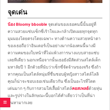
จุดเด่น
น้อง Bloomy bbooble
จุดเด่นของเธอคนนี้นั้นอยู่ที่
ความสวยแซ่บเซ็กซี่เร้าใจและกล้าเปิดเผยทุกจุดทุก
มุมมองโดยตรงโดยเฉพาะ ทางด้านความสวยหน้าตา
ของเธอถือว่าอินเตอร์เป็นอย่างมากน้องคนนี้นางมี
ความคมของใบหน้าที่ไม่แพ้วงการนางแบบสายแซ่บ
เลยทีเดียว นอกเหนือจากนั้นเธอยังมีสัดส่วนสไตล์เด็ก
มหาลัยปี 1 อีกด้วยที่นับว่าเซ็กซี่จัดจ้านของจริง ซึ่งถ้า
หากคุณเป็นสไตล์หนุ่มที่ชื่นชอบผู้หญิงสาวสไตล์โลลิ
คุณก็น่าจะชอบเธอเช่นเดียวกัน ซึ่งเป็นอะไรที่โดด
เด่นมาก ๆ กับการสวมใส่เสื้อผ้าสไตล์
คอสเพลย์
ด้วยหุ่น
และรูปร่างในลักษณะนี้บอกได้คำเดียวว่าเป็นที่น่า
ค้นหามากเลย