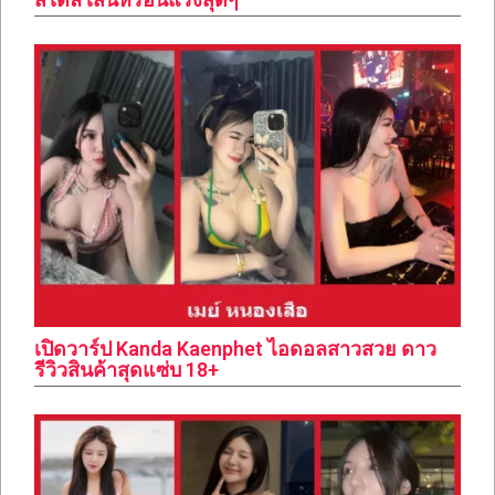
เปิดวาร์ป Kanda Kaenphet ไอดอลสาวสวย ดาว
รีวิวสินค้าสุดแซ่บ 18+