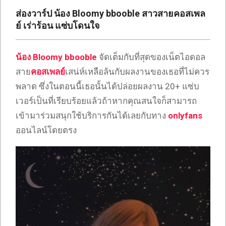
เซ็กซี่
ส่องวาร์ป น้อง Bloomy bbooble สาวสายคอสเพล
ONLYFANS
ย์ เร่าร้อน แซ่บโดนใจ
TIKTOK
น้อง Bloomy bbooble
จัดเต็มกับที่สุดของเน็ตไอดอล
สาย
คอสเพลย์
เสน่ห์เหลือล้นกับผลงานของเธอที่ไม่ควร
พลาด ซึ่งในตอนนี้เธอนั้นได้ปล่อยผลงาน 20+ แซ่บ
เวอร์เป็นที่เรียบร้อยแล้วถ้าหากคุณสนใจก็สามารถ
เข้ามาร่วมสนุกใช้บริการกันได้เลยกับทาง
onlyfans
ออนไลน์โดยตรง