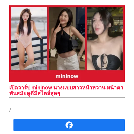
เปิดวาร์ป mininow นางแบบสาวหน้าหวาน หน้าตา
ทันสมัยดูดีมีสไตล์สุดๆ
/