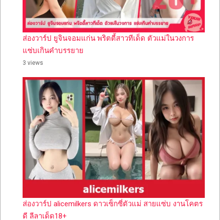
ส่องวาร์ป ยูจินจอมแก่น พริตตี้สาวทีเด็ด ตัวแม่ในวงการ
แซ่บเกินคำบรรยาย
3 views
ส่องวาร์ป alicemilkers ดาวเซ็กซี่ตัวแม่ สายแซ่บ งานโคตร
ดี ลีลาเด็ด18+