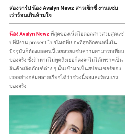
เซ็กซี่
ส่องวาร์ป น้อง Avalyn Newz สาวเซ็กซี่ งานแซ่บ
ONLYFANS
เร่าร้อนเกินห้ามใจ
TIKTOK
น้อง Avalyn Newz
ที่สุดของเน็ตไอดอลสาวสวยสุดแซ่
บที่มีงาน present โปรโมตที่เยอะที่สุดอีกคนหนึ่งใน
ปัจจุบันก็ต้องเธอคนนี้เลยสวยแซ่บความสามารถเพียบ
ของจริง ซึ่งถ้าหากไม่พูดถึงเธอก็คงจะไม่ได้เพราะเป็น
สินค้าผลิตภัณฑ์ต่าง ๆ นั้นเข้ามาเป็นสปอนเซอร์ของ
เธออย่างถล่มทลายเรียกได้ว่าช่วงนี้พอและร้อนแรง
ของจริง