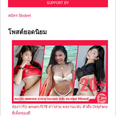
SUPPORT BY.
สมัคร Sbobet
โพสต์ยอดนิยม
ส่องวาร์ป amam7078 สาวสวย ผลงานแซ่บ ตัวตึง Onlyfans
ทีเด็ดของดี