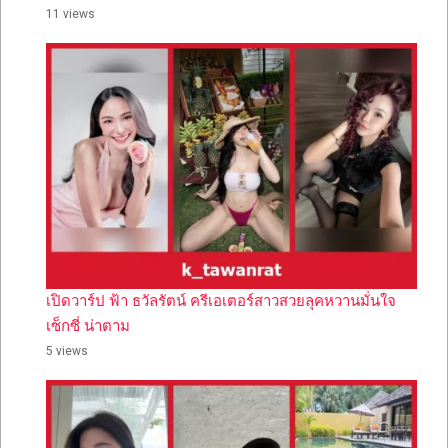
11 views
เปิดวาร์ป ฟ้า ธวัลรัตน์ ครีเอเตอร์สาวสวยลุคหวานมั่นใจ
เซ็กซี่ น่าตาม
5 views