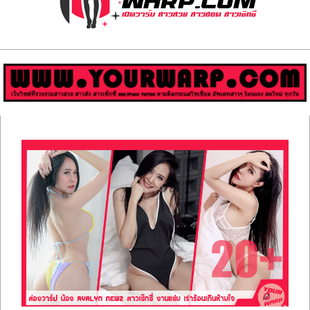
ส่อง
วาร์
ป
สาว
Primary
สวย
Navigation
Menu
มีชื่อ
เสียง
คน
ดัง
คน
กระแส