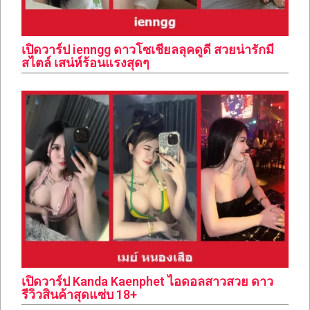
เปิดวาร์ป ienngg ดาวโซเชียลลุคดูดี สวยน่ารักมี
สไตล์ เสน่ห์ร้อนแรงสุดๆ
เปิดวาร์ป Kanda Kaenphet ไอดอลสาวสวย ดาว
รีวิวสินค้าสุดแซ่บ 18+