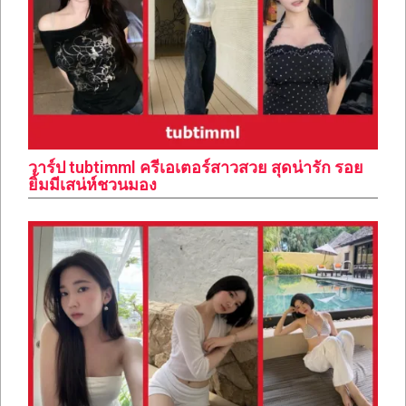
วาร์ป tubtimml ครีเอเตอร์สาวสวย สุดน่ารัก รอย
ยิ้มมีเสน่ห์ชวนมอง