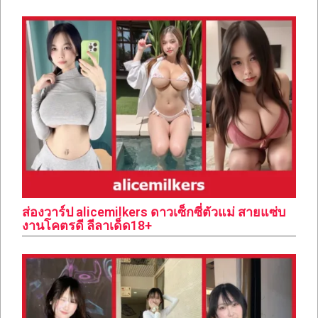
ส่องวาร์ป alicemilkers ดาวเซ็กซี่ตัวแม่ สายแซ่บ
งานโคตรดี ลีลาเด็ด18+