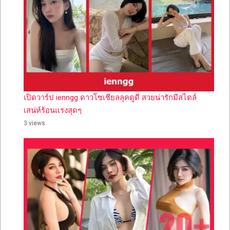
เปิดวาร์ป ienngg ดาวโซเชียลลุคดูดี สวยน่ารักมีสไตล์
เสน่ห์ร้อนแรงสุดๆ
3 views