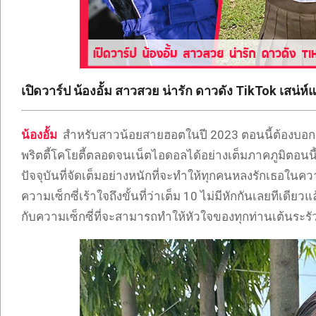
ONLYFANS
TIKTOK
เปิดวาร์ป น้องอั้ม สาวสวย น่ารัก ดาวดัง TikTok เสน่ห์แ
น้องอั้ม
สำหรับสาวน้อยสายฮอตในปี 2023 ตอนนี้ต้องบอกเ
พริตตี้โคโยตี้ตลอดจนเน็ตไอดอลได้อย่างเต็มภาคภูมิตอนนี้
ปัจจุบันที่จัดเต็มอย่างหนักที่จะทำให้ทุกคนหลงรักเธอในค
ความเซ็กซี่เร้าใจถึงขั้นที่ว่าเต็ม 10 ไม่มีหักกันเลยทีเด
กับความเซ็กซี่ที่จะสามารถทำให้หัวใจของทุกท่านเต้นระรัวไ