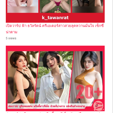
เปิดวาร์ป ฟ้า ธวัลรัตน์ ครีเอเตอร์สาวสวยลุคหวานมั่นใจ เซ็กซี่
น่าตาม
5 views