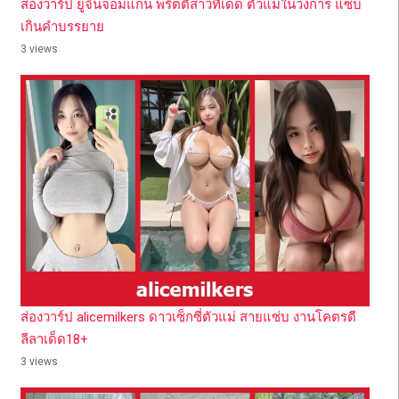
ส่องวาร์ป ยูจินจอมแก่น พริตตี้สาวทีเด็ด ตัวแม่ในวงการ แซ่บ
เกินคำบรรยาย
3 views
ส่องวาร์ป alicemilkers ดาวเซ็กซี่ตัวแม่ สายแซ่บ งานโคตรดี
ลีลาเด็ด18+
3 views