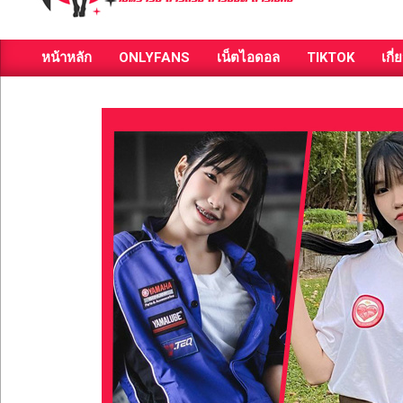
ส่อง
หน้าหลัก
ONLYFANS
เน็ตไอดอล
TIKTOK
เกี่
วาร์
Primary
Navigation
ป
Menu
สาว
สวย
มีชื่อ
เสียง
คน
ดัง
คน
กระแส
เซ็กซี่