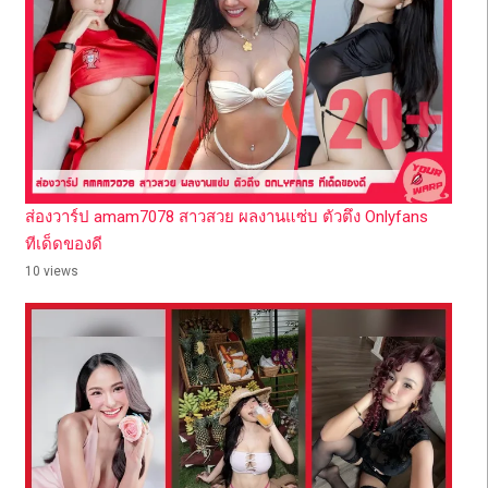
ส่องวาร์ป amam7078 สาวสวย ผลงานแซ่บ ตัวตึง Onlyfans
ทีเด็ดของดี
10 views