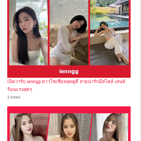
เปิดวาร์ป ienngg ดาวโซเชียลลุคดูดี สวยน่ารักมีสไตล์ เสน่ห์
ร้อนแรงสุดๆ
3 views