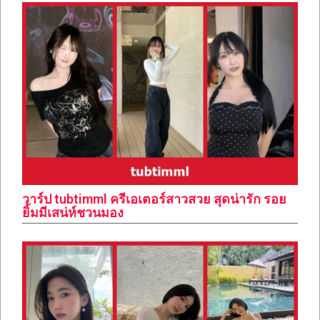
วาร์ป tubtimml ครีเอเตอร์สาวสวย สุดน่ารัก รอย
ยิ้มมีเสน่ห์ชวนมอง