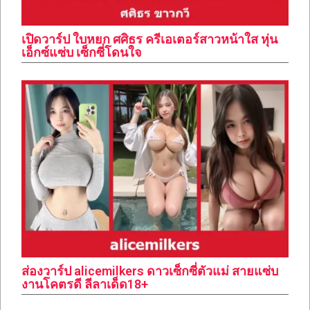
เปิดวาร์ป ใบหยก ศศิธร ครีเอเตอร์สาวหน้าใส หุ่น
เอ็กซ์แซ่บ เซ็กซี่โดนใจ
ส่องวาร์ป alicemilkers ดาวเซ็กซี่ตัวแม่ สายแซ่บ
งานโคตรดี ลีลาเด็ด18+