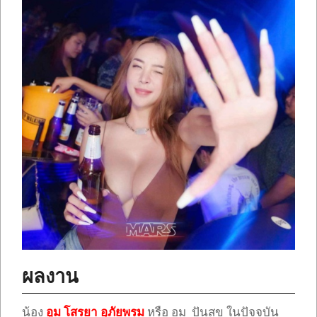
ผลงาน
น้อง
อูม โสรยา อุภัยพรม
หรือ อูม ปันสุข ในปัจจุบัน