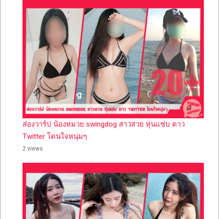
ส่องวาร์ป น้องหมวย swingdog สาวสวย หุ่นแซ่บ ดาว
Twitter โดนใจหนุ่มๆ
2 views