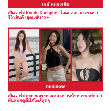
เปิดวาร์ป Kanda Kaenphet ไอดอลสาวสวย ดาว
รีวิวสินค้าสุดแซ่บ 18+
เปิดวาร์ป mininow นางแบบสาวหน้าหวาน หน้าตา
ทันสมัยดูดีมีสไตล์สุดๆ