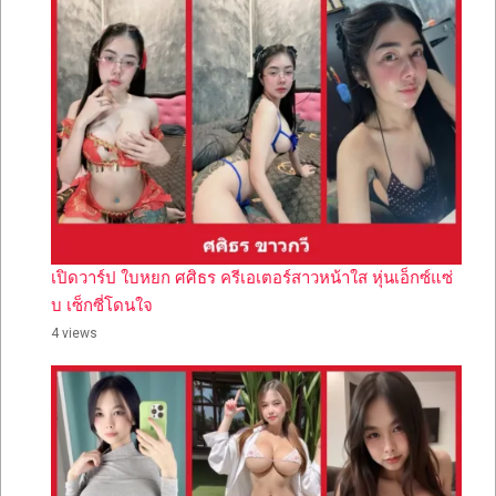
เปิดวาร์ป ใบหยก ศศิธร ครีเอเตอร์สาวหน้าใส หุ่นเอ็กซ์แซ่
บ เซ็กซี่โดนใจ
4 views