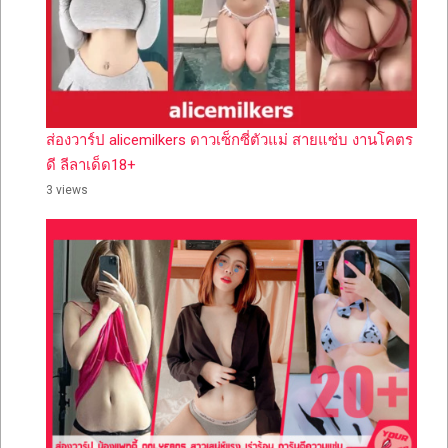
ส่องวาร์ป alicemilkers ดาวเซ็กซี่ตัวแม่ สายแซ่บ งานโคตร
ดี ลีลาเด็ด18+
3 views