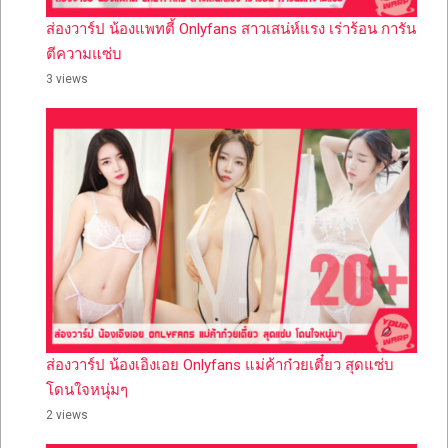
ส่องวาร์ป น้องแพทตี้ Onlyfans สาวเสน่ห์แรง เร่าร้อน การัน
ตีความแซ่บ
3 views
ส่องวาร์ป น้องเอิงเอย Onlyfans แม่ค้าก๋วยเตี๋ยว สุดแซ่บ
โดนใจหนุ่มๆ
2 views