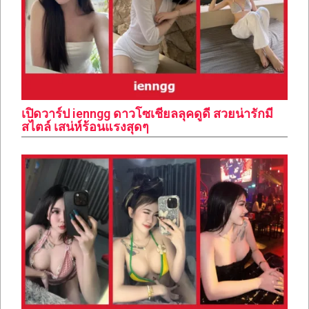
เปิดวาร์ป ienngg ดาวโซเชียลลุคดูดี สวยน่ารักมี
สไตล์ เสน่ห์ร้อนแรงสุดๆ