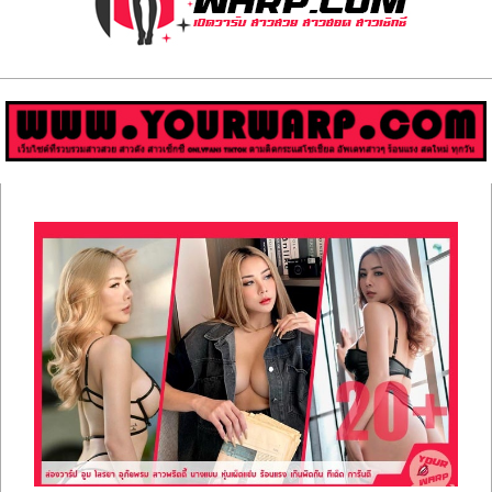
ส่อง
วาร์
ป
สาว
Primary
สวย
Navigation
Menu
มีชื่อ
เสียง
คน
ดัง
คน
กระแส