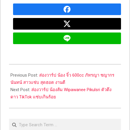
2023-
07-
Previous Post:
ส่องวาร์ป น้อง จิ๋ว 600cc ภัทรญา ชญากร
25
นันทน์ สาวแซ่บ สุดฮอต งานดี
Next Post:
ส่องวาร์ป น้องส้ม Wipawanee Pikulsri ตัวตึง
ดาว TikTok แซ่บเกินร้อย
Search