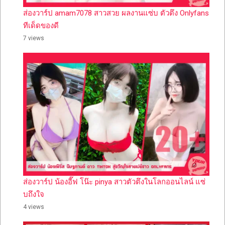
ส่องวาร์ป amam7078 สาวสวย ผลงานแซ่บ ตัวตึง Onlyfans
ทีเด็ดของดี
7 views
ส่องวาร์ป น้องอี๊ฟ โน๊ะ pinya สาวตัวตึงในโลกออนไลน์ แซ่
บถึงใจ
4 views