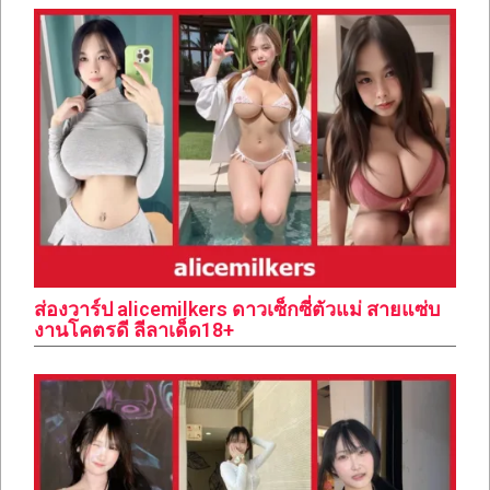
ส่องวาร์ป alicemilkers ดาวเซ็กซี่ตัวแม่ สายแซ่บ
งานโคตรดี ลีลาเด็ด18+