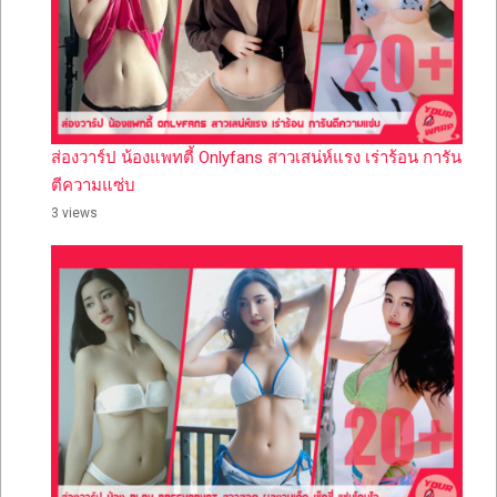
ส่องวาร์ป น้องแพทตี้ Onlyfans สาวเสน่ห์แรง เร่าร้อน การัน
ตีความแซ่บ
3 views