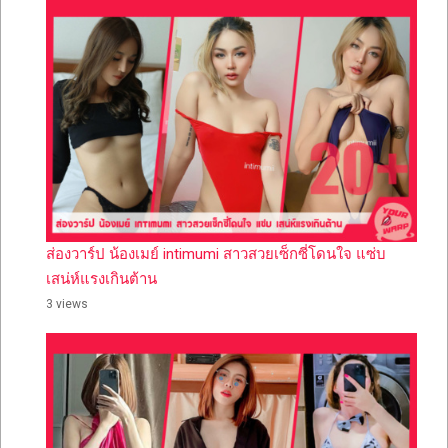
ส่องวาร์ป น้องเมย์ intimumi สาวสวยเซ็กซี่โดนใจ แซ่บ
เสน่ห์แรงเกินต้าน
3 views