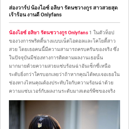
เซ็กซี่
ส่องวาร์ป น้องไอซ์ อลิษา รัตนชวางกูร สาวสวยสุด
ONLYFANS
เร้าร้อน งานดี Onlyfans
TIKTOK
น้องไอซ์ อลิษา รัตนชวางกูร Onlyfans
1 ในตัวท็อป
ของวงการพริตตี้นางแบบเน็ตไอดอลและโคโยตี้สาว
สวย โดยเธอคนนี้มีความสามารถครบครันของจริง ซึ่ง
ในปัจจุบันมีช่องทางการติดตามผลงานเธอนั้น
มากมายด้วยความสวยแซ่บร้อนฉ่าอันเซ็กซี่เหนือ
ระดับยิ่งกว่าใครบอกเลยว่าถ้าหากคุณได้พบเจอเธอใน
ช่องทางไหนคุณต้องประทับใจกับความร้อนฉ่าด้วย
ความแซ่บเวอร์กับผลงานระดับมาสเตอร์พีซของจริง