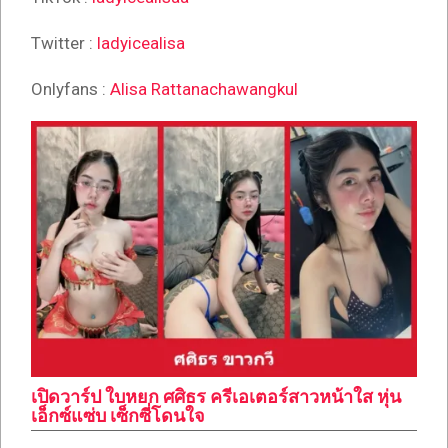
Twitter :
ladyicealisa
Onlyfans :
Alisa Rattanachawangkul
เปิดวาร์ป ใบหยก ศศิธร ครีเอเตอร์สาวหน้าใส หุ่น
เอ็กซ์แซ่บ เซ็กซี่โดนใจ