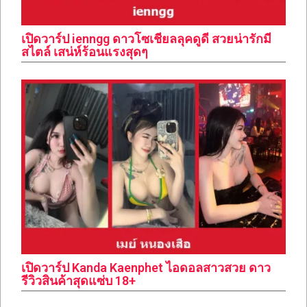
เปิดวาร์ป ienngg ดาวโซเชียลลุคดูดี สวยน่ารักมี
สไตล์ เสน่ห์ร้อนแรงสุดๆ
เปิดวาร์ป Kanda Kaenphet ไอดอลสาวสวย ดาว
รีวิวสินค้าสุดแซ่บ 18+