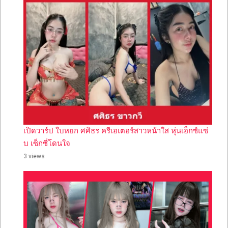
เปิดวาร์ป ใบหยก ศศิธร ครีเอเตอร์สาวหน้าใส หุ่นเอ็กซ์แซ่
บ เซ็กซี่โดนใจ
3 views