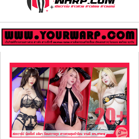
ส่อง
วาร์
ป
สาว
Primary
สวย
Navigation
Menu
มีชื่อ
เสียง
คน
ดัง
คน
กระแส