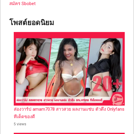
สมัคร Sbobet
โพสต์ยอดนิยม
ส่องวาร์ป amam7078 สาวสวย ผลงานแซ่บ ตัวตึง Onlyfans
ทีเด็ดของดี
5 views