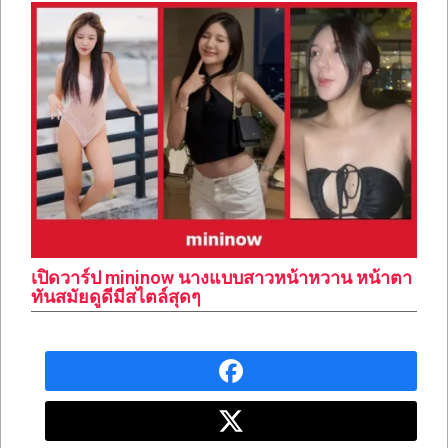
เปิดวาร์ป mininow นางแบบสาวหน้าหวาน หน้าตา
ทันสมัยดูดีมีสไตล์สุดๆ