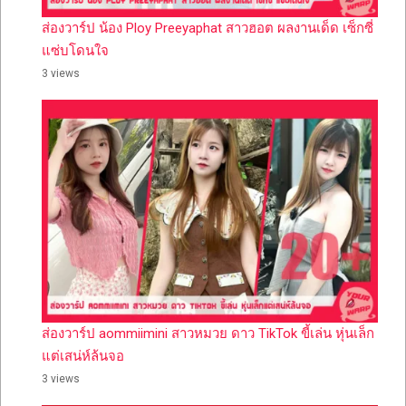
ส่องวาร์ป น้อง Ploy Preeyaphat สาวฮอต ผลงานเด็ด เซ็กซี่
แซ่บโดนใจ
3 views
ส่องวาร์ป aommiimini สาวหมวย ดาว TikTok ขี้เล่น หุ่นเล็ก
แต่เสน่ห์ล้นจอ
3 views