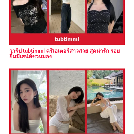
วาร์ป tubtimml ครีเอเตอร์สาวสวย สุดน่ารัก รอย
ยิ้มมีเสน่ห์ชวนมอง