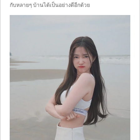
กับหลายๆ บ้านได้เป็นอย่างดีอีกด้วย