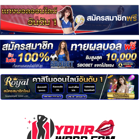
Skip
to
content